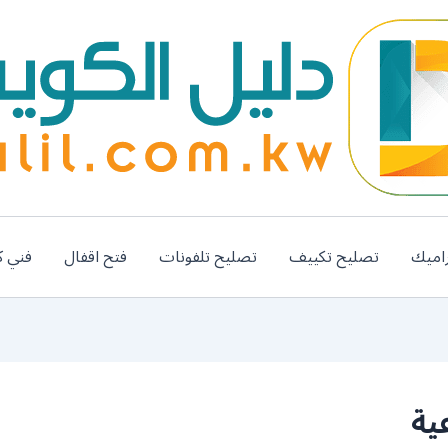
اميك
تصليح تكييف
تصليح تلفونات
فتح اقفال
فني ك
ية