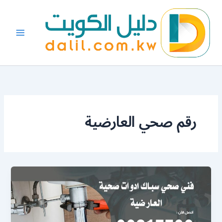
خطي
لى
لمحتوى
رقم صحي العارضية