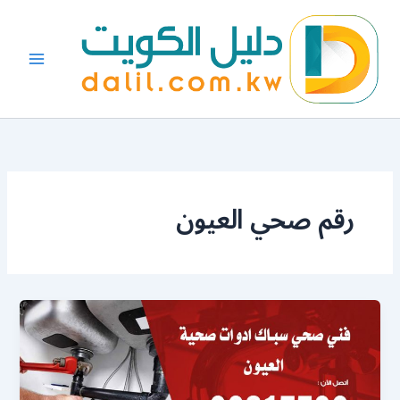
خطي
لى
لمحتوى
رقم صحي العيون