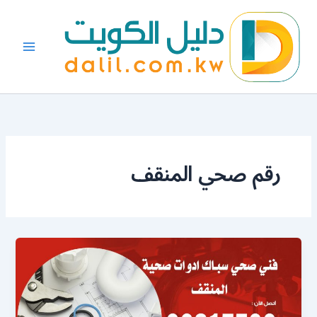
خطي
لى
لمحتوى
رقم صحي المنقف