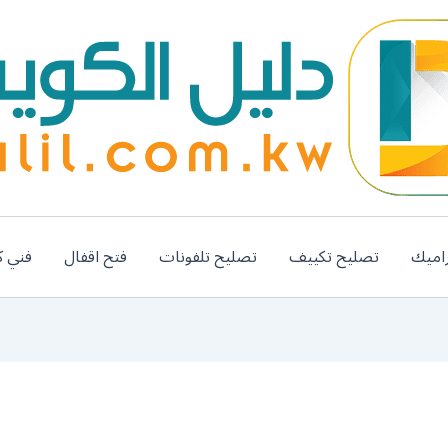
اميك
تصليح تكييف
تصليح تلفونات
فتح اقفال
فني ك