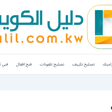
اميك
تصليح تكييف
تصليح تلفونات
فتح اقفال
فني ك