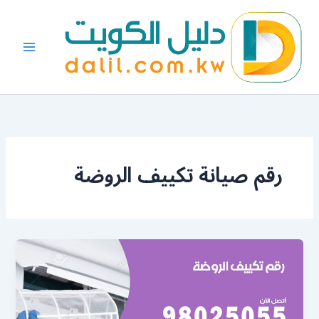
خطي
لى
لمحتوى
رقم صيانة تكييف الروضة