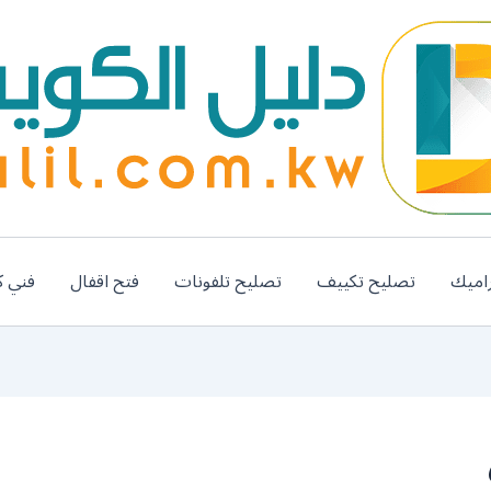
اميك
تصليح تكييف
تصليح تلفونات
فتح اقفال
فني ك