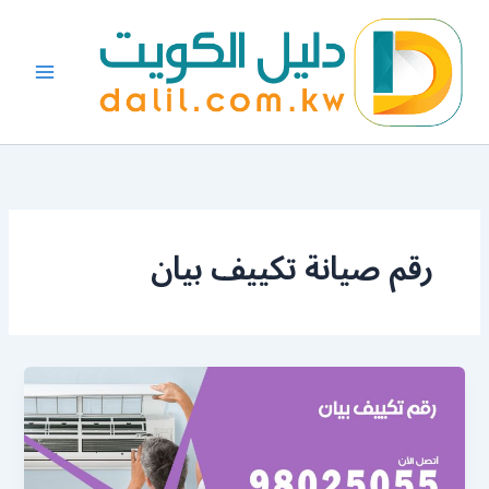
خطي
لى
لمحتوى
رقم صيانة تكييف بيان