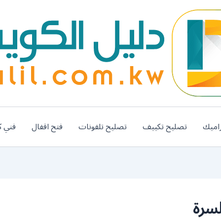
اميك
تصليح تكييف
تصليح تلفونات
فتح اقفال
فني ك
سرة