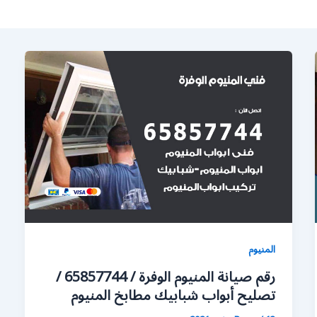
المنيوم
رقم صيانة المنيوم الوفرة / 65857744 /
تصليح أبواب شبابيك مطابخ المنيوم