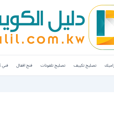
اميك
تصليح تكييف
تصليح تلفونات
فتح اقفال
فني ك