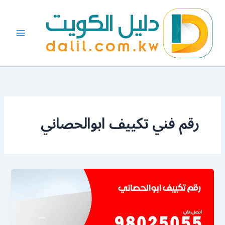
خطي
لى
لمحتوى
رقم فني تكييف ابوالحصاني