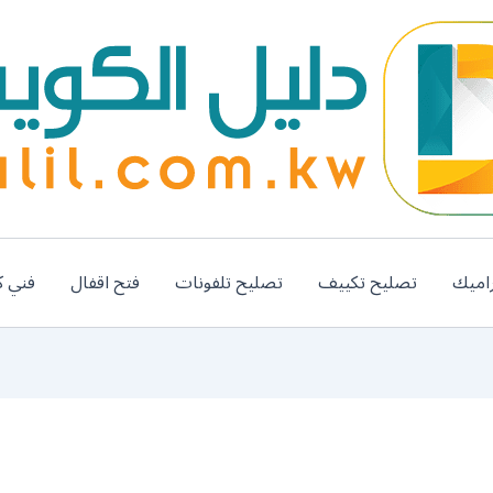
اميك
تصليح تكييف
تصليح تلفونات
فتح اقفال
فني ك