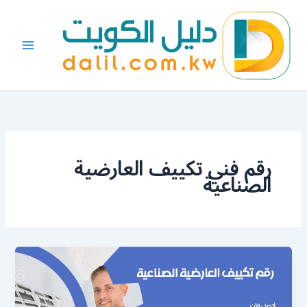
خطي
لى
لمحتوى
رقم فني تكييف العارضية
الصناعية