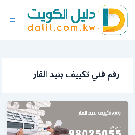
خطي
لى
لمحتوى
رقم فني تكييف بنيد القار