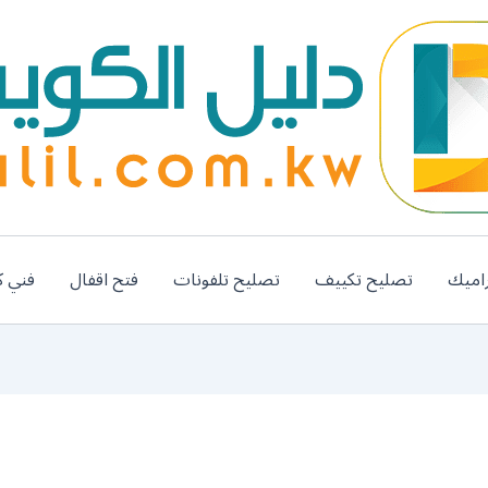
اميك
تصليح تكييف
تصليح تلفونات
فتح اقفال
فني ك