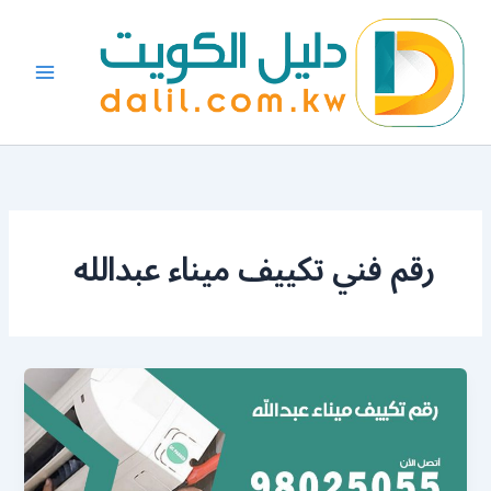
خطي
لى
لمحتوى
رقم فني تكييف ميناء عبدالله