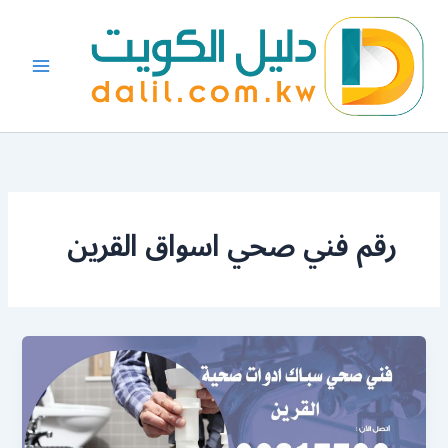
خطي
لى
لمحتوى
رقم فني صحي اسواق القرين