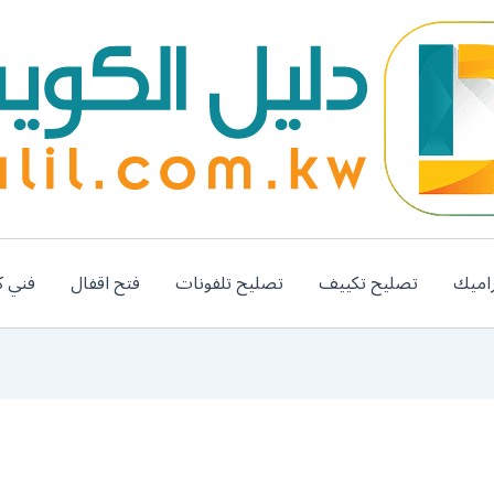
اميك
تصليح تكييف
تصليح تلفونات
فتح اقفال
فني ك