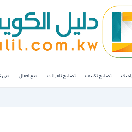
اميك
تصليح تكييف
تصليح تلفونات
فتح اقفال
فني ك