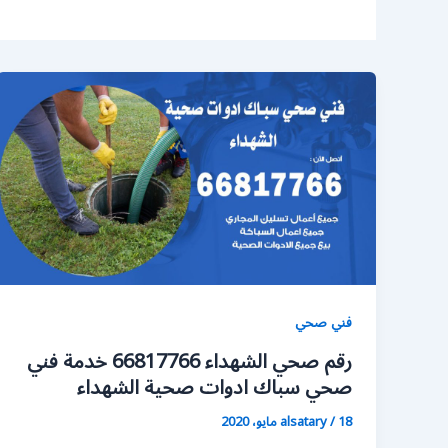
فني صحي
رقم صحي الشهداء 66817766 خدمة فني
صحي سباك ادوات صحية الشهداء
18 مايو، 2020
/
alsatary