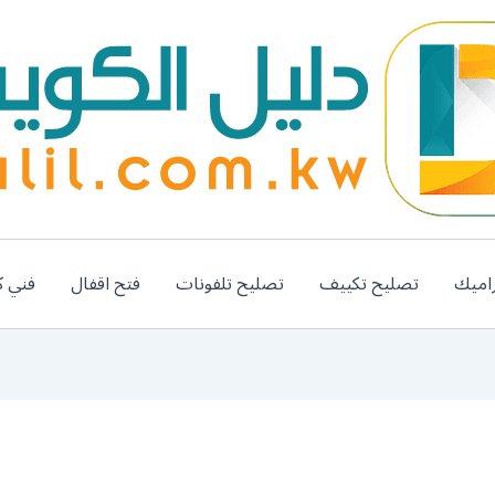
اميك
تصليح تكييف
تصليح تلفونات
فتح اقفال
فني ك