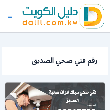
خطي
لى
لمحتوى
رقم فني صحي الصديق