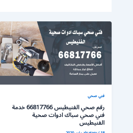
فني صحي
رقم صحي الفنيطيس 66817766 خدمة
فني صحي سباك ادوات صحية
الفنيطيس
18 مايو، 2020
/
alsatary