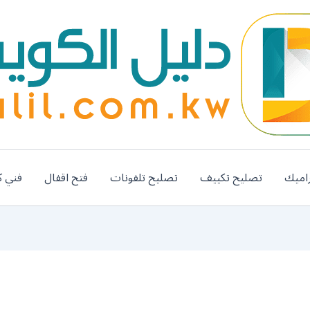
اميك
تصليح تكييف
تصليح تلفونات
فتح اقفال
فني ك