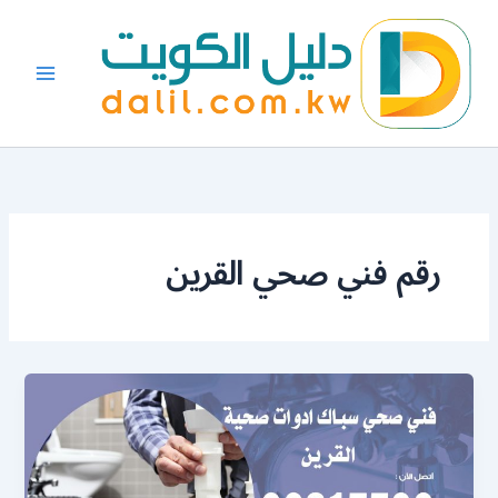
خطي
لى
لمحتوى
رقم فني صحي القرين