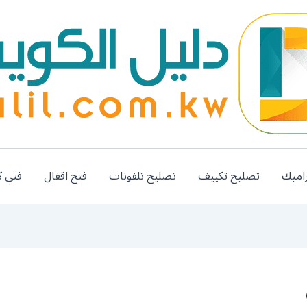
اميك
تصليح تكييف
تصليح تلفونات
فتح اقفال
فني ك