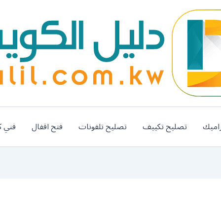
اميك
تصليح تكييف
تصليح تلفونات
فتح اقفال
فني ك