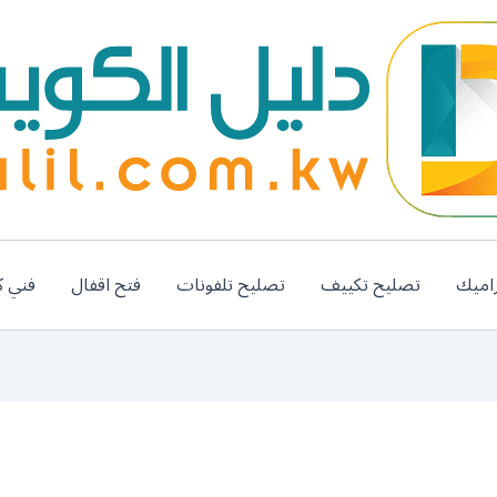
اميك
تصليح تكييف
تصليح تلفونات
فتح اقفال
فني ك