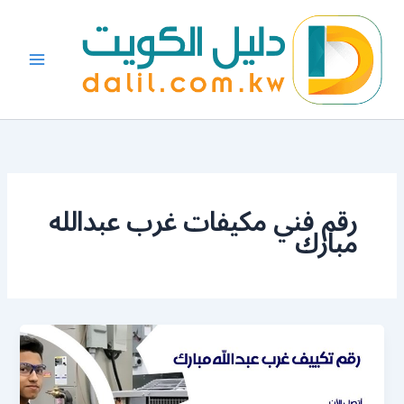
خطي
لى
لمحتوى
رقم فني مكيفات غرب عبدالله
مبارك