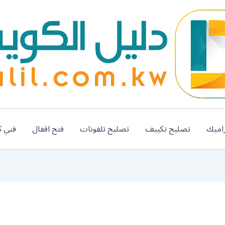
اميك
تصليح تكييف
تصليح تلفونات
فتح اقفال
فني ك