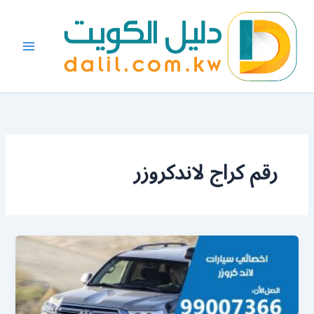
خطي
لى
لمحتوى
رقم كراج لاندكروزر