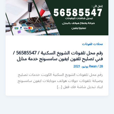
محلات تلفونات
رقم محل تلفونات الشويخ السكنية / 56585547 /
فني تصليح تلفون ايفون سامسونج خدمة منازل
28 يونيو، 2021
/
Rwan
رقم محل تلفونات الشويخ السكنية الكويت خدمات تصليح
وصيانة تلفونات جولات هواتف موبايلات ايفون سامسونج
ايباد تبديل شاشة فك قفل […]