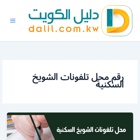
خطي
لى
لمحتوى
رقم محل تلفونات الشويخ
السكنية