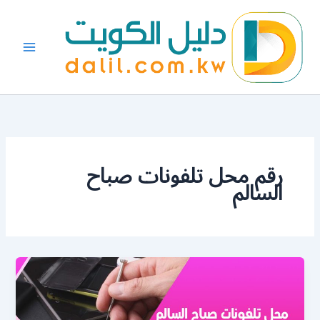
خطي
لى
لمحتوى
رقم محل تلفونات صباح
السالم