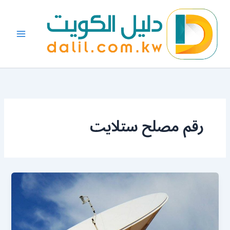
خطي
لى
لمحتوى
رقم مصلح ستلايت