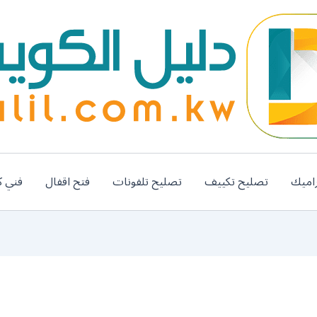
اميك
تصليح تكييف
تصليح تلفونات
فتح اقفال
فني ك