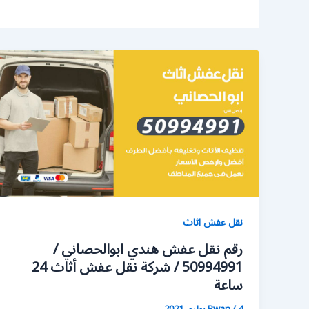
نقل عفش اثاث
رقم نقل عفش هندي ابوالحصاني /
50994991 / شركة نقل عفش أثاث 24
ساعة
4 يوليو، 2021
/
Rwan