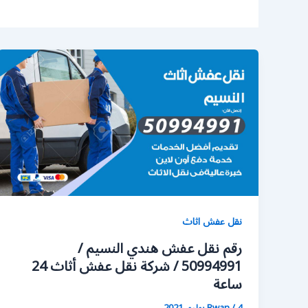
نقل عفش اثاث
رقم نقل عفش هندي النسيم /
50994991 / شركة نقل عفش أثاث 24
ساعة
4 يوليو، 2021
/
Rwan