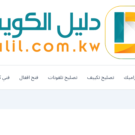
اميك
تصليح تكييف
تصليح تلفونات
فتح اقفال
فني ك