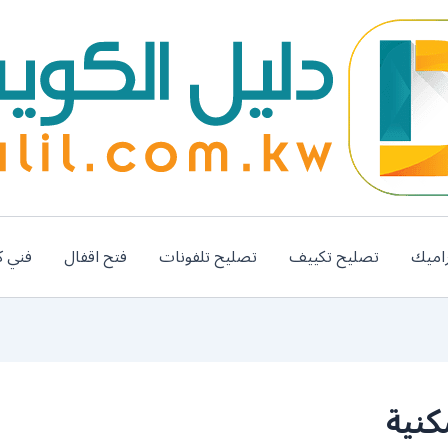
اميك
تصليح تكييف
تصليح تلفونات
فتح اقفال
فني ك
كنية