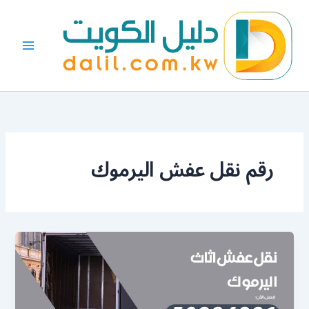
خطي
لى
لمحتوى
رقم نقل عفش اليرموك