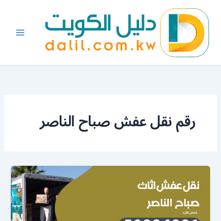
خطي
لى
لمحتوى
رقم نقل عفش صباح الناصر