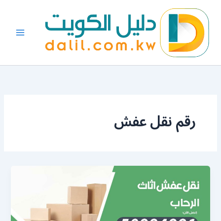
خطي
لى
لمحتوى
رقم نقل عفش