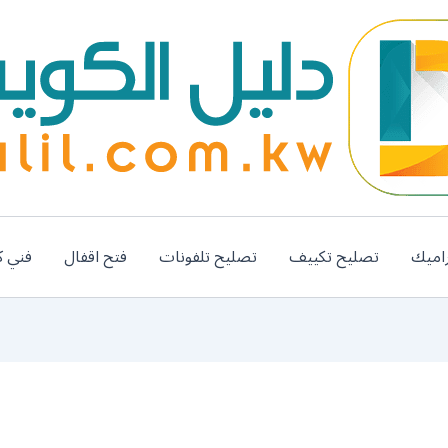
اميك
تصليح تكييف
تصليح تلفونات
فتح اقفال
فني ك