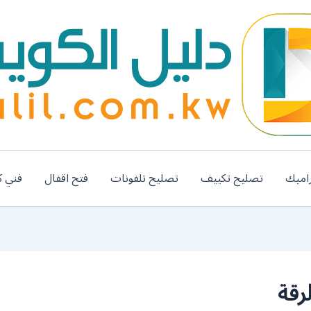
اميك
تصليح تكييف
تصليح تلفونات
فتح اقفال
فني ك
رقة