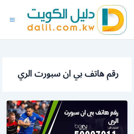
خطي
لى
لمحتوى
رقم هاتف بي ان سبورت الري