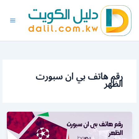
خطي
لى
لمحتوى
رقم هاتف بي ان سبورت
الظهر