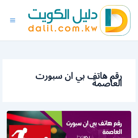
خطي
لى
لمحتوى
رقم هاتف بي ان سبورت
العاصمة