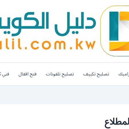
اميك
تصليح تكييف
تصليح تلفونات
فتح اقفال
فني ك
مطلاع