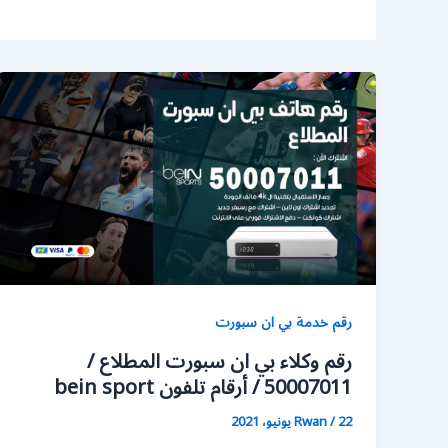
رقم خدمة بي ان سبورت
رقم وكلاء بي ان سبورت المطلاع /
50007011 / أرقام تلفون bein sport
22 يونيو، 2021
/
Rwan