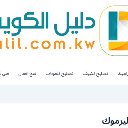
اميك
تصليح تكييف
تصليح تلفونات
فتح اقفال
فني ك
ليرموك