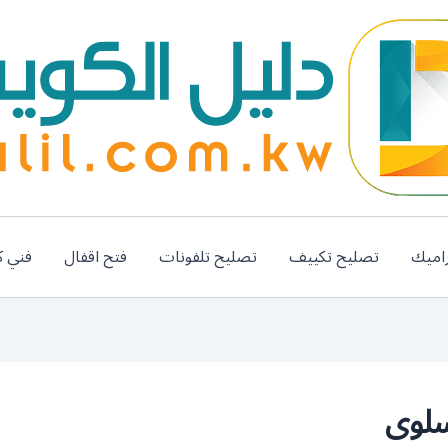
اميك
تصليح تكييف
تصليح تلفونات
فتح اقفال
فني ك
سلوى