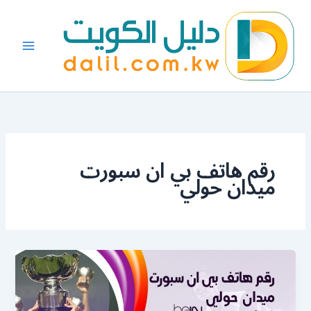
خطي
لى
لمحتوى
رقم هاتف بي ان سبورت
ميدان حولي