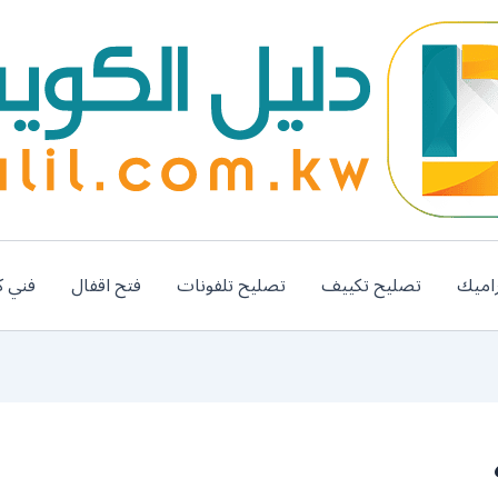
اميك
تصليح تكييف
تصليح تلفونات
فتح اقفال
فني ك