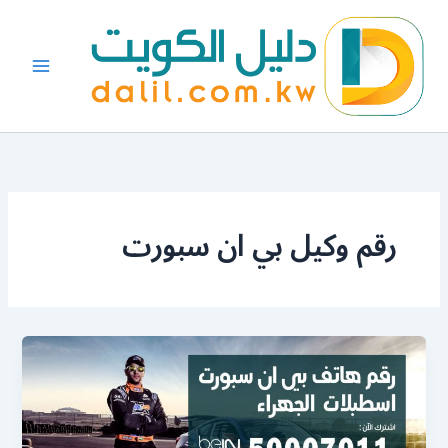
خطي
لى
لمحتوى
رقم وكيل بي ان سبورت