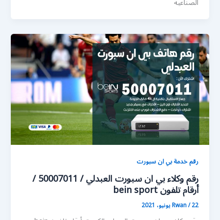
الصناعية
رقم خدمة بي ان سبورت
رقم وكلاء بي ان سبورت العبدلي / 50007011 /
أرقام تلفون bein sport
22 يونيو، 2021
/
Rwan